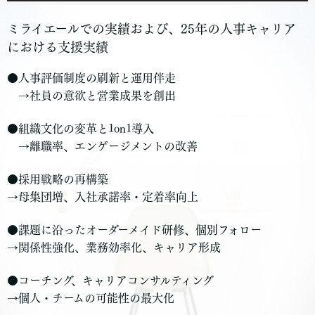
ミライエールでの実績および、25年の人事キャリア
における支援実績
●人事評価制度の刷新と運用伴走
→社員の意欲と営業成果を創出
●組織文化の変革と1on1導入
→離職率、エンゲージメントの改善
●採用戦略の再構築
→母集団増、入社承諾率・定着率向上
●課題に沿ったオーダーメイド研修、個別フォロー
→関係性強化、業務効率化、キャリア形成
●コーチング、キャリアコンサルティング
→個人・チームの可能性の最大化