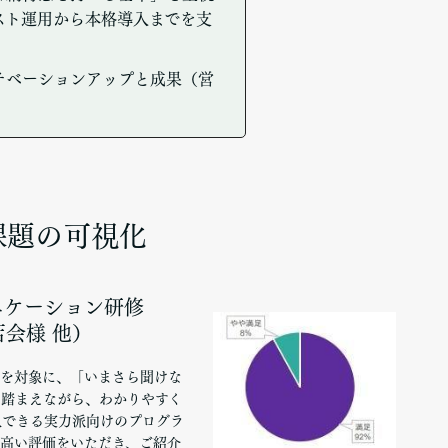
スト運用から本格導入までを支
チベーションアップと成果（営
課題の可視化
ニケーション研修
会様 他）
スを対象に、「いまさら聞けな
を踏まえながら、わかりやすく
入できる実力派向けのプログラ
う高い評価をいただき、ご紹介