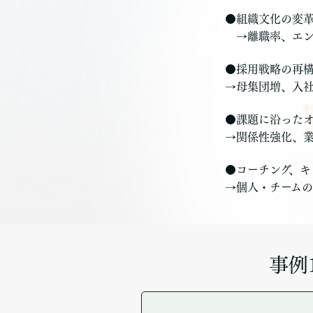
●組織文化の変革と
→離職率、エン
●採用戦略の再
→母集団増、入
●課題に沿ったオ
→関係性強化、
●コーチング、キ
→個人・チーム
事例