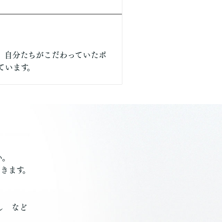
、自分たちがこだわっていたポ
ています。
。
い。
きます。
し など