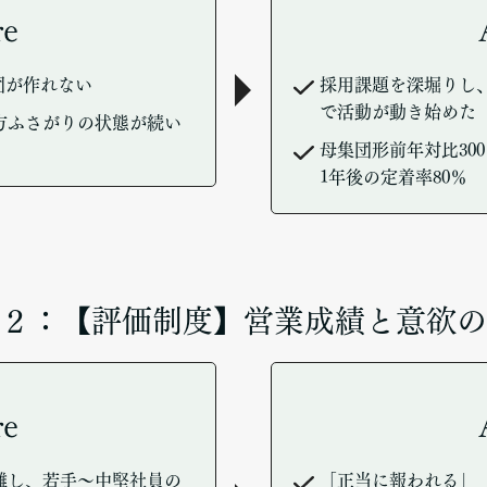
re
団が作れない
採用課題を深堀りし
で活動が動き始めた
方ふさがりの状態が続い
母集団形前年対比30
1年後の定着率80％
２：【評価制度】営業成績と意欲の
re
離し、若手～中堅社員の
「正当に報われる」