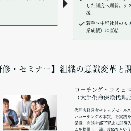
した制度へ刷新。テ
援。
若手～中堅社員のモ
業成績）に直結
研修・セミナー】組織の意識変革と
コーチング・コミュ
（大手生命保険代理店
代理店経営者やトップセール
いコーチングの本質」を実践
伝授。商談や部下育成に即導
ムを提供し、満足度92%とい